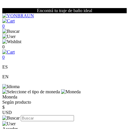
Encontrá tu traje de baño ideal
0
0
0
ES
EN
Moneda
Según producto
$
USD
Acceder