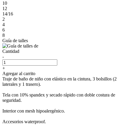
10
12
14/16
2
4
6
8
Guía de talles
Cantidad
-
+
Agregar al carrito
Traje de baño de niño con elástico en la cintura, 3 bolsillos (2
laterales y 1 trasero).
Tela con 10% spandex y secado rápido con doble costura de
seguridad.
Interior con mesh hipoalergénico.
Accesorios waterproof.