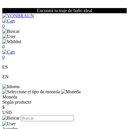
Encontrá tu traje de baño ideal
0
0
0
ES
EN
Moneda
Según producto
$
USD
Acceder