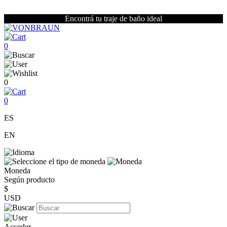
Encontrá tu traje de baño ideal
0
0
0
ES
EN
Moneda
Según producto
$
USD
Acceder