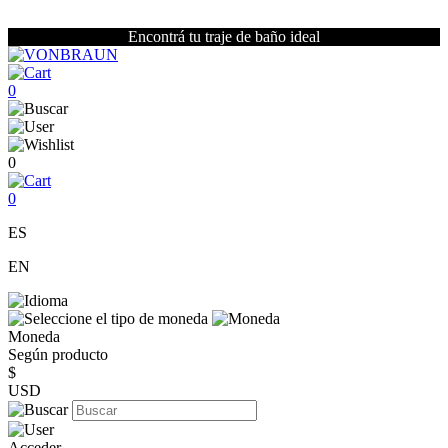
Encontrá tu traje de baño ideal
0
0
0
ES
EN
Moneda
Según producto
$
USD
Acceder