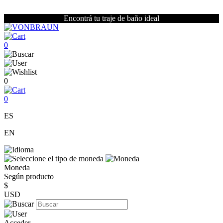
Encontrá tu traje de baño ideal
0
0
0
ES
EN
Moneda
Según producto
$
USD
Acceder