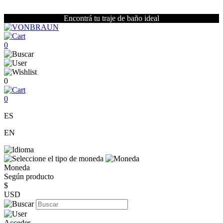
Encontrá tu traje de baño ideal
0
0
0
ES
EN
Moneda
Según producto
$
USD
Acceder