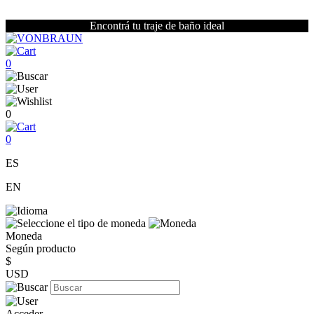
Encontrá tu traje de baño ideal
0
0
0
ES
EN
Moneda
Según producto
$
USD
Acceder