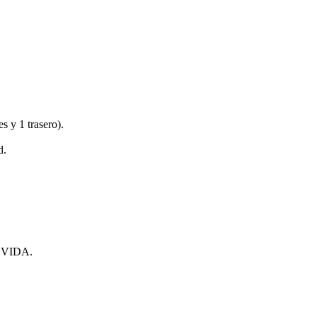
es y 1 trasero).
d.
VIDA.