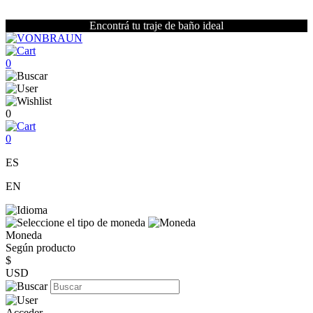
Encontrá tu traje de baño ideal
0
0
0
ES
EN
Moneda
Según producto
$
USD
Acceder