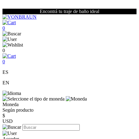
Encontrá tu traje de baño ideal
0
0
0
ES
EN
Moneda
Según producto
$
USD
Acceder