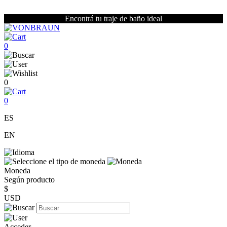
Encontrá tu traje de baño ideal
0
0
0
ES
EN
Moneda
Según producto
$
USD
Acceder