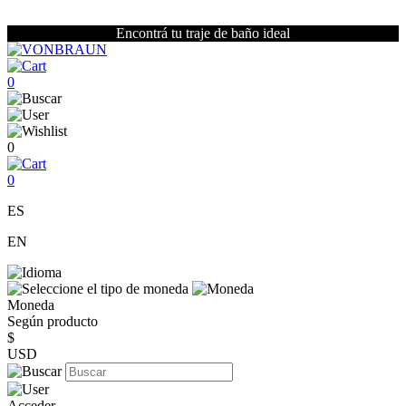
Encontrá tu traje de baño ideal
0
0
0
ES
EN
Moneda
Según producto
$
USD
Acceder