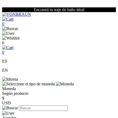
Encontrá tu traje de baño ideal
0
0
0
ES
EN
Moneda
Según producto
$
USD
Acceder