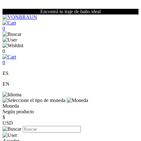
Encontrá tu traje de baño ideal
0
0
0
ES
EN
Moneda
Según producto
$
USD
Acceder