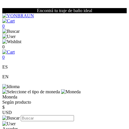
Encontrá tu traje de baño ideal
0
0
0
ES
EN
Moneda
Según producto
$
USD
Acceder