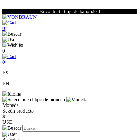
Encontrá tu traje de baño ideal
0
0
0
ES
EN
Moneda
Según producto
$
USD
Acceder