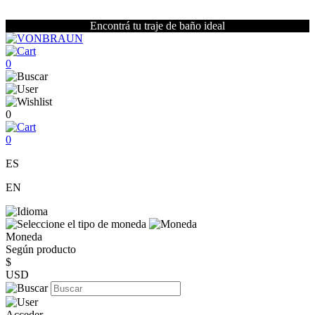
Encontrá tu traje de baño ideal
0
0
0
ES
EN
Moneda
Según producto
$
USD
Acceder