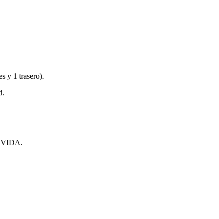
es y 1 trasero).
d.
VIDA.