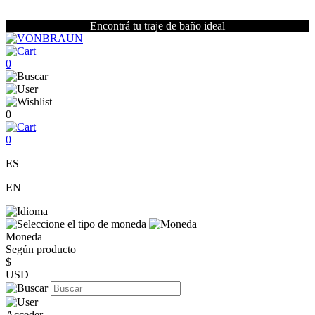
Encontrá tu traje de baño ideal
0
0
0
ES
EN
Moneda
Según producto
$
USD
Acceder