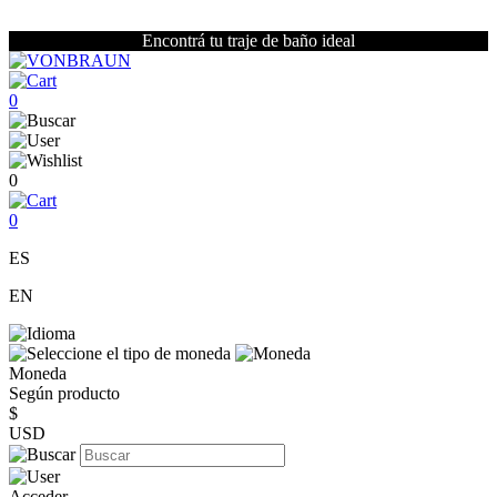
Encontrá tu traje de baño ideal
0
0
0
ES
EN
Moneda
Según producto
$
USD
Acceder