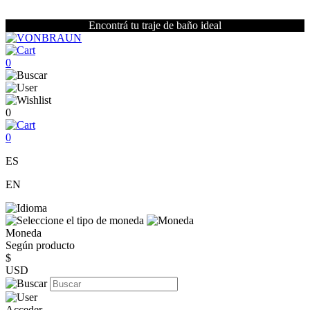
Encontrá tu traje de baño ideal
0
0
0
ES
EN
Moneda
Según producto
$
USD
Acceder