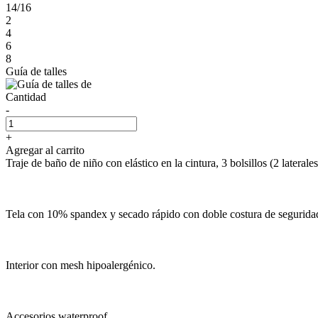
14/16
2
4
6
8
Guía de talles
Cantidad
-
+
Agregar al carrito
Traje de baño de niño con elástico en la cintura, 3 bolsillos (2 laterales
Tela con 10% spandex y secado rápido con doble costura de segurida
Interior con mesh hipoalergénico.
Accesorios waterproof.