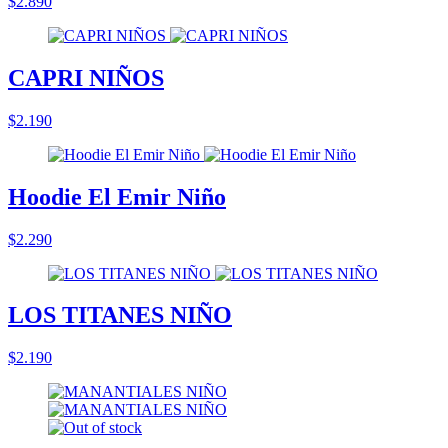
$2.890
CAPRI NIÑOS
$2.190
Hoodie El Emir Niño
$2.290
LOS TITANES NIÑO
$2.190