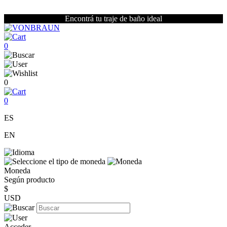
Encontrá tu traje de baño ideal
0
0
0
ES
EN
Moneda
Según producto
$
USD
Acceder