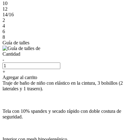
10
12
14/16
2
4
6
8
Guía de talles
Cantidad
-
+
Agregar al carrito
Traje de baño de niño con elástico en la cintura, 3 bolsillos (2
laterales y 1 trasero).
Tela con 10% spandex y secado rápido con doble costura de
seguridad.
Interior con mesh hipoalergénico.