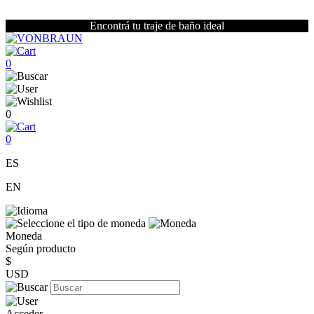
Encontrá tu traje de baño ideal
0
0
0
ES
EN
Moneda
Según producto
$
USD
Acceder