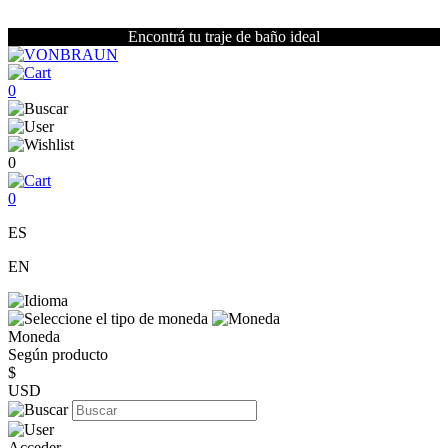
Encontrá tu traje de baño ideal
0
0
0
ES
EN
Moneda
Según producto
$
USD
Acceder