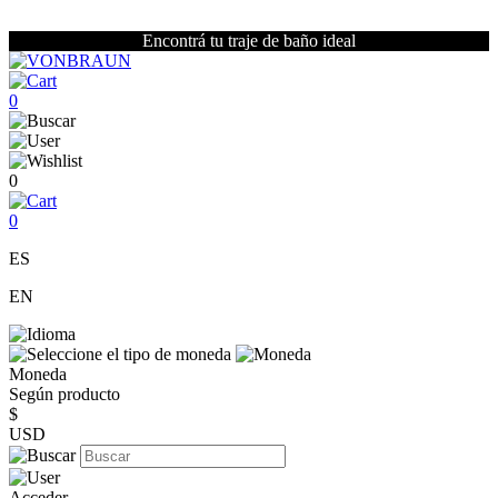
Encontrá tu traje de baño ideal
0
0
0
ES
EN
Moneda
Según producto
$
USD
Acceder