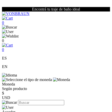
Encontrá tu traje de baño ideal
0
0
0
ES
EN
Moneda
Según producto
$
USD
Acceder