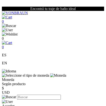
Encontrá tu traje de baño ideal
0
0
0
ES
EN
Moneda
Según producto
$
USD
Acceder