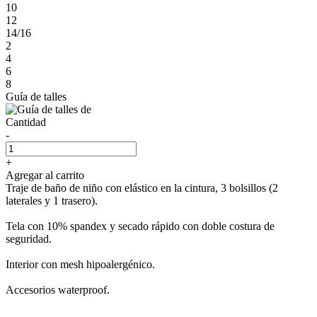
10
12
14/16
2
4
6
8
Guía de talles
Cantidad
-
+
Agregar al carrito
Traje de baño de niño con elástico en la cintura, 3 bolsillos (2
laterales y 1 trasero).
Tela con 10% spandex y secado rápido con doble costura de
seguridad.
Interior con mesh hipoalergénico.
Accesorios waterproof.