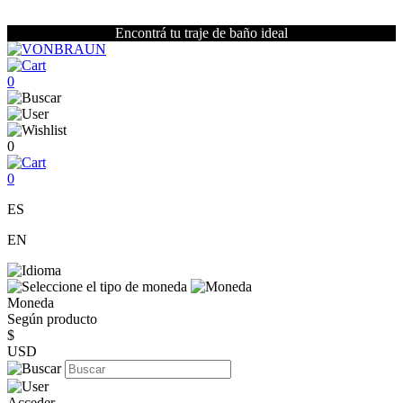
Encontrá tu traje de baño ideal
0
0
0
ES
EN
Moneda
Según producto
$
USD
Acceder