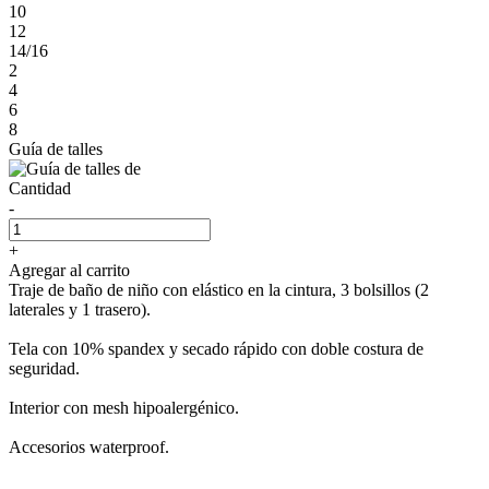
10
12
14/16
2
4
6
8
Guía de talles
Cantidad
-
+
Agregar al carrito
Traje de baño de niño con elástico en la cintura, 3 bolsillos (2
laterales y 1 trasero).
Tela con 10% spandex y secado rápido con doble costura de
seguridad.
Interior con mesh hipoalergénico.
Accesorios waterproof.