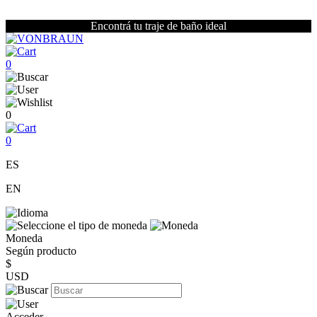
Encontrá tu traje de baño ideal
0
0
0
ES
EN
Moneda
Según producto
$
USD
Acceder