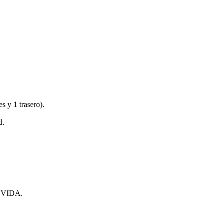
es y 1 trasero).
d.
VIDA.