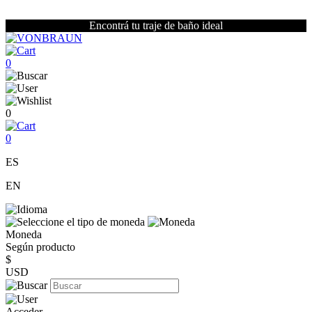
Encontrá tu traje de baño ideal
0
0
0
ES
EN
Moneda
Según producto
$
USD
Acceder