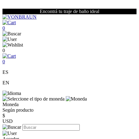
Encontrá tu traje de baño ideal
0
0
0
ES
EN
Moneda
Según producto
$
USD
Acceder