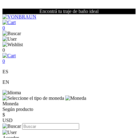
Encontrá tu traje de baño ideal
0
0
0
ES
EN
Moneda
Según producto
$
USD
Acceder