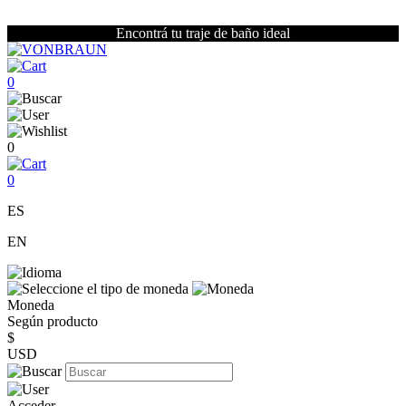
Encontrá tu traje de baño ideal
0
0
0
ES
EN
Moneda
Según producto
$
USD
Acceder