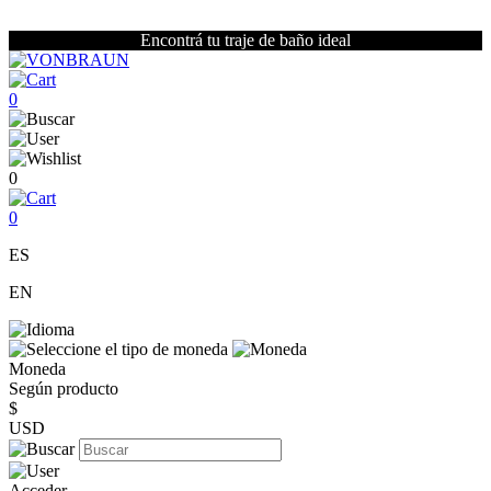
Encontrá tu traje de baño ideal
0
0
0
ES
EN
Moneda
Según producto
$
USD
Acceder