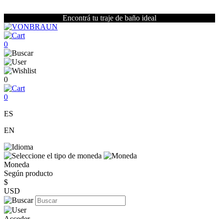
Encontrá tu traje de baño ideal
0
0
0
ES
EN
Moneda
Según producto
$
USD
Acceder