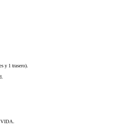
es y 1 trasero).
d.
VIDA.