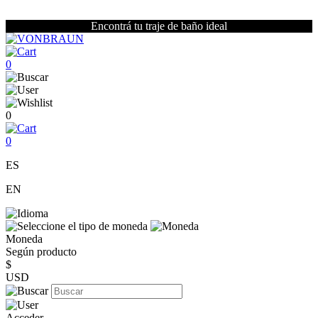
Encontrá tu traje de baño ideal
0
0
0
ES
EN
Moneda
Según producto
$
USD
Acceder