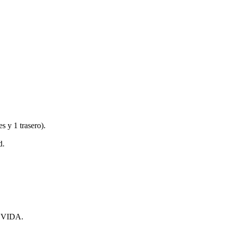
es y 1 trasero).
d.
VIDA.