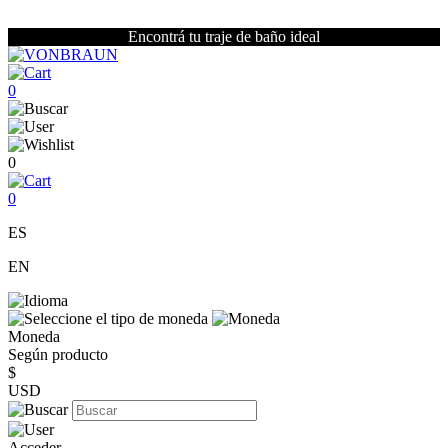
Encontrá tu traje de baño ideal
0
0
0
ES
EN
Moneda
Según producto
$
USD
Acceder