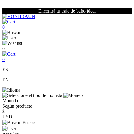
Encontrá tu traje de baño ideal
0
0
0
ES
EN
Moneda
Según producto
$
USD
Acceder