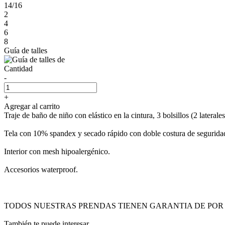
14/16
2
4
6
8
Guía de talles
Cantidad
-
+
Agregar al carrito
Traje de baño de niño con elástico en la cintura, 3 bolsillos (2 laterales
Tela con 10% spandex y secado rápido con doble costura de segurida
Interior con mesh hipoalergénico.
Accesorios waterproof.
TODOS NUESTRAS PRENDAS TIENEN GARANTIA DE POR 
También te puede interesar