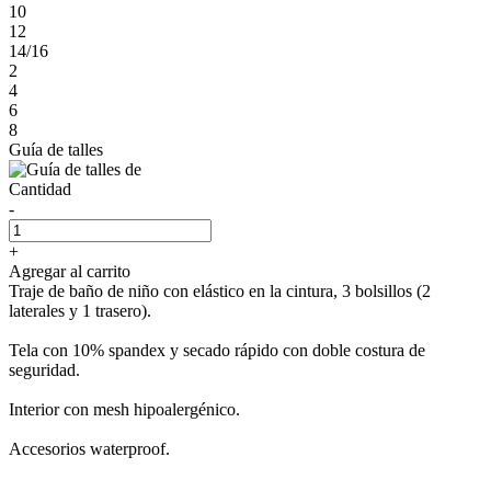
10
12
14/16
2
4
6
8
Guía de talles
Cantidad
-
+
Agregar al carrito
Traje de baño de niño con elástico en la cintura, 3 bolsillos (2
laterales y 1 trasero).
Tela con 10% spandex y secado rápido con doble costura de
seguridad.
Interior con mesh hipoalergénico.
Accesorios waterproof.