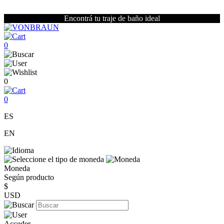
Encontrá tu traje de baño ideal
0
0
0
ES
EN
Moneda
Según producto
$
USD
Acceder